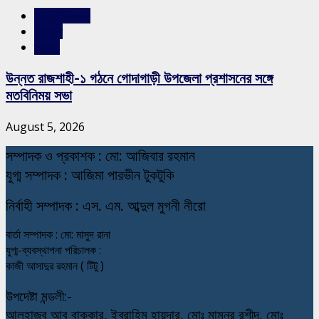
রাজশাহীর সংবাদ
সারাদেশ
স্লাইড
উন্নত রাজশাহী-১ গঠনে গোদাগাড়ী উপজেলা প্রশাসনের সঙ্গে
মতবিনিময় সভা
August 5, 2026
স
ম্পাদক ও প্রকাশক : মো: আজিবার রহমান
যুগ্ম সম্পাদক : আজিমা পারভীন টুকটুকি
নি
র্বাহী সম্পাদক : এস. এম. আব্দুল মুগনী নীরো
বার্তা সম্পাদক : মো: মাসুদ রানা
যুগ্ম-ব্যবস্থাপনা পরিচালক :
কাজী আসাদুর রহমান ( টিটু )
উপদেষ্টা মন্ডলী:-
আলহাজ্ব আবু বাক্কার, ইব্রাহিম হায়দার, মোঃ মামনুর রশীদ, মোঃ