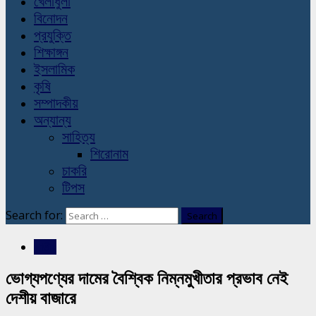
খেলাধুলা
বিনোদন
প্রযুক্তি
শিক্ষাঙ্গন
ইসলামিক
কৃষি
সম্পাদকীয়
অন্যান্য
সাহিত্য
শিরোনাম
চাকরি
টিপস
Search for:
জাতীয়
ভোগ্যপণ্যের দামের বৈশ্বিক নিম্নমুখীতার প্রভাব নেই
দেশীয় বাজারে