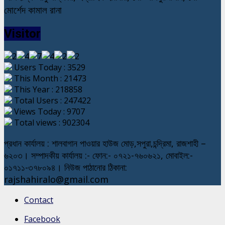
মোর্শেদ কামাল রানা
Visitor
Users Today : 3529
This Month : 21473
This Year : 218858
Total Users : 247422
Views Today : 9707
Total views : 902304
প্রধান কার্যালয় : শালবাগান পাওয়ার হাউজ মোড়,সপুরা,চন্দ্রিমা, রাজশাহী –
৬২০৩। সম্পাদকীয় কার্যালয় :- ফোন:- ০৭২১-৭৬০৬২১, মোবাইল:-
০১৭১১-৩৭৮০৯৪। নিউজ পাঠানোর ঠিকানা:
rajshahiralo@gmail.com
Contact
Facebook