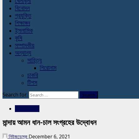
খেলাধুলা
বিনোদন
প্রযুক্তি
শিক্ষাঙ্গন
ইসলামিক
কৃষি
সম্পাদকীয়
অন্যান্য
সাহিত্য
শিরোনাম
চাকরি
টিপস
Search for:
রাজশাহীর সংবাদ
মান্দায় আমন ধান-চাল সংগ্রহের উদ্বোধন
নিউজডেস্ক
December 6, 2021