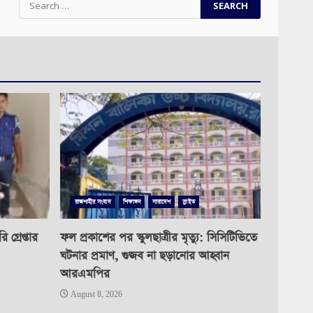
for:
রাজশাহীর সংবাদ
শিক্ষাঙ্গন
সারাদেশ
স্লাইড
গ্রেপ্তার
ফল প্রকাশের পর স্কুলছাত্রীর মৃত্যু: সিসিটিভিতে
ঘটনার প্রমাণ, গুজব না ছড়ানোর আহ্বান
আরএমপির
August 8, 2026