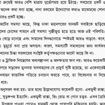
রা ক্রমেই আরও বেশি মাত্রায় দুর্ভোগময় হয়ে উঠছে। সবচেয়ে প্রকট 
নেক কথা বলা হচ্ছে, নানা রকমের উদ্যোগের কথাও মাঝেমধ্যে শোন
আরও প্রকট হচ্ছে।
টের সমস্যা আছে, কিন্তু ঢাকা মহানগরের যানজট সবাইকে ছাড়িয়
মাদের চোখের সামনে এই সমস্যা পুঞ্জীভূত হতে হতে আজ এই পরিণতি
ও বেড়ে চলেছে এবং সামনের দিনগুলোতে স্পষ্টতই আরও বাড়বে। কবে
মুহূর্তে বলা প্রায় অসম্ভব। কারণ, সমস্যাটি সমাধানের জন্য কার্যক
ের চিন্তা সরকারের সংশ্লিষ্ট কর্তৃপক্ষগুলোর আদৌ আছে কি না।
ও ট্রাফিক নিয়ন্ত্রণের অব্যবস্থাপনা ও অদক্ষতার ফল নয়। আরও কয়েকট
রে সড়কের তুলনায় যানবাহনের যে প্রাচুর্য সৃষ্টি হয়েছে, তা একেবারে
ক যানবাহন স্বাভাবিক গতিতে চলাচল করতে পারে, তা বিবেচনায় না নিয়
র ধরে।
নুসরণ করা হয়। তার মধ্যে উল্লেখযোগ্য কয়েকটি হলো- একমুখী রাস্তা
সুড়ঙ্গপথ ইত্যাদি। একমুখী রাস্তা, রিং রোড বা গোল চত্বর- এসব তৈর
ুটা উপকার পাওয়া গেলেও যানজট থেকে পুরোপুরি মুক্তিলাভ হয়নি। আ