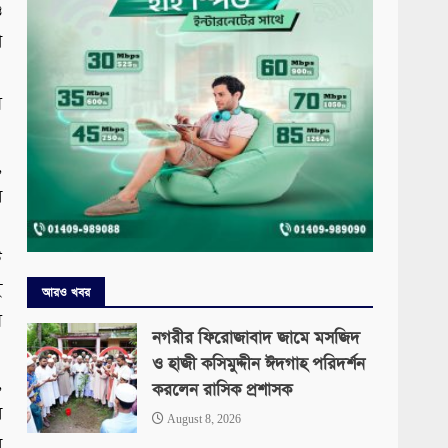
ও
া
ে
।
,
র
ি
ই
আরও খবর
ে
নগরীর ফিরোজাবাদ জামে মসজিদ
ও হাজী কসিমুদ্দীন ঈদগাহ পরিদর্শন
,
করলেন রাসিক প্রশাসক
ি
August 8, 2026
র