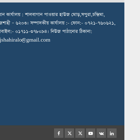
রধান কার্যালয় : শালবাগান পাওয়ার হাউজ মোড়,সপুরা,চন্দ্রিমা,
জশাহী – ৬২০৩। সম্পাদকীয় কার্যালয় :- ফোন:- ০৭২১-৭৬০৬২১,
বাইল:- ০১৭১১-৩৭৮০৯৪। নিউজ পাঠানোর ঠিকানা:
ajshahiralo@gmail.com
Facebook
Twitter
Instagram
Youtube
VK
LinkedIn