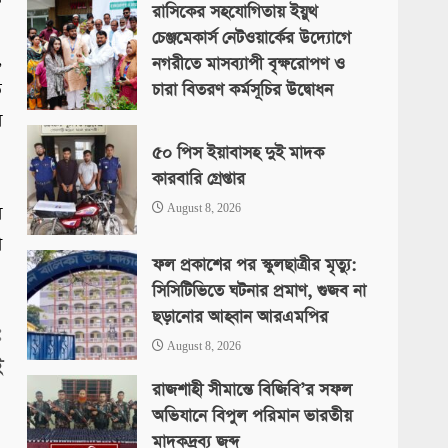
রাসিকের সহযোগিতায় ইয়ুথ
চেঞ্জমেকার্স নেটওয়ার্কের উদ্যোগে
,
নগরীতে মাসব্যাপী বৃক্ষরোপণ ও
ত
চারা বিতরণ কর্মসূচির উদ্বোধন
ে
August 8, 2026
৫০ পিস ইয়াবাসহ দুই মাদক
কারবারি গ্রেপ্তার
।
ে
August 8, 2026
ো
ফল প্রকাশের পর স্কুলছাত্রীর মৃত্যু:
সিসিটিভিতে ঘটনার প্রমাণ, গুজব না
ছড়ানোর আহ্বান আরএমপির
:
August 8, 2026
ই
রাজশাহী সীমান্তে বিজিবি’র সফল
অভিযানে বিপুল পরিমান ভারতীয়
মাদকদ্রব্য জব্দ