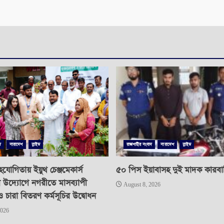
দ
সারাদেশ
স্লাইড
রাজশাহীর সংবাদ
সারাদেশ
স্লাইড
যোগিতায় ইয়ুথ চেঞ্জমেকার্স
৫০ পিস ইয়াবাসহ দুই মাদক কারবারি 
র উদ্যোগে নগরীতে মাসব্যাপী
August 8, 2026
ও চারা বিতরণ কর্মসূচির উদ্বোধন
2026