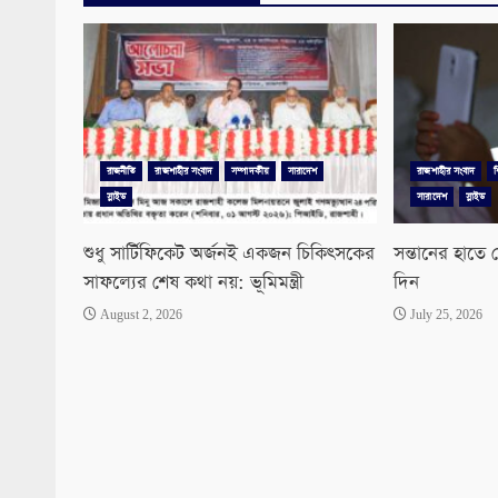
রাজনীতি
রাজশাহীর সংবাদ
সম্পাদকীয়
সারাদেশ
রাজশাহীর সংবাদ
শ
স্লাইড
সারাদেশ
স্লাইড
শুধু সার্টিফিকেট অর্জনই একজন চিকিৎসকের
সন্তানের হাতে
সাফল্যের শেষ কথা নয়: ভূমিমন্ত্রী
দিন
August 2, 2026
July 25, 2026