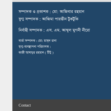
স
ম্পাদক ও প্রকাশক : মো: আজিবার রহমান
যুগ্ম সম্পাদক : আজিমা পারভীন টুকটুকি
নি
র্বাহী সম্পাদক : এস. এম. আব্দুল মুগনী নীরো
বার্তা সম্পাদক : মো: মাসুদ রানা
যুগ্ম-ব্যবস্থাপনা পরিচালক :
কাজী আসাদুর রহমান ( টিটু )
Contact