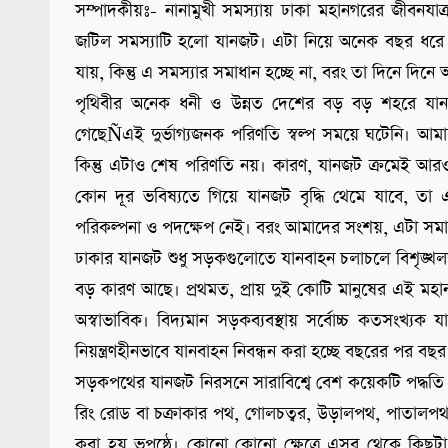
সম্পাদকীয়ঃ- নানামুখী সমস্যায় ঢাকা মহানগরের জীবনযাত্
জটিল সমস্যাটি হলো যানজট। এটা নিয়ে অনেক বছর ধরে অ
যায়, কিন্তু এ সমস্যার সমাধান হচ্ছে না, বরং তা দিনে দিনে 
পৃথিবীর অনেক ধনী ও উন্নত দেশের বড় বড় শহরে যানজ
গেছেÑএই দুর্ভাগ্যজনক পরিণতি স্বল্প সময়ে ঘটেনি। আ
কিন্তু এটাও শেষ পরিণতি নয়। কারণ, যানজট ক্রমেই আর
কোন দূর ভবিষ্যতে গিয়ে যানজট বৃদ্ধি থেমে যাবে, তা এ 
পরিকল্পনা ও পদক্ষেপ নেই। বরং আমাদের সংশয়, এটা সমাধান
ঢাকার যানজট শুধু সড়কগুলোতে যানবাহন চলাচলে বিশৃঙ্খলা 
বড় কারণ আছে। প্রথমত, প্রায় দুই কোটি মানুষের এই মহানগ
অস্বাভাবিক। বিদ্যমান সড়কব্যবস্থায় সর্বোচ্চ কতসংখ্য
নিয়ন্ত্রণহীনভাবে যানবাহন নিবন্ধন করা হচ্ছে বছরের পর বছ
সড়কপথের যানজট নিরসনে সারাবিশ্বে বেশ কয়েকটি পদ্ধতি অ
রিং রোড বা চক্রাকার পথ, গোলচত্বর, উড়ালপথ, পাতালপথ, 
করা হয় ভূপৃষ্ঠে। কোনো কোনো ক্ষেত্রে এসব থেকে কিছ