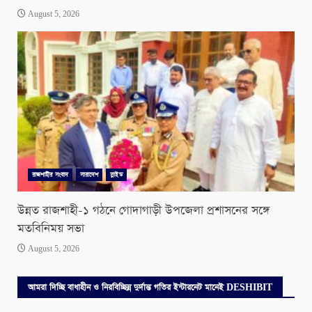
August 5, 2026
রাজশাহীর সংবাদ
সারাদেশ
স্লাইড
উন্নত রাজশাহী-১ গঠনে গোদাগাড়ী উপজেলা প্রশাসনের সঙ্গে
মতবিনিময় সভা
August 5, 2026
আমরা দিচ্ছি বাধাহীন ও নিরবিচ্ছিন্ন দুর্দান্ত গতির ইন্টারনেট মানেই DESHIBIT