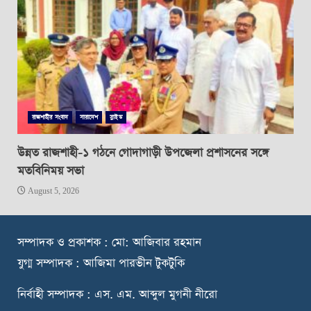
রাজশাহীর সংবাদ
সারাদেশ
স্লাইড
উন্নত রাজশাহী-১ গঠনে গোদাগাড়ী উপজেলা প্রশাসনের সঙ্গে
মতবিনিময় সভা
August 5, 2026
স
ম্পাদক ও প্রকাশক : মো: আজিবার রহমান
যুগ্ম সম্পাদক : আজিমা পারভীন টুকটুকি
নি
র্বাহী সম্পাদক : এস. এম. আব্দুল মুগনী নীরো