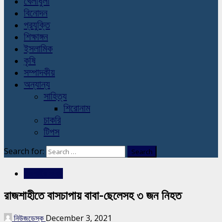
খেলাধুলা
বিনোদন
প্রযুক্তি
শিক্ষাঙ্গন
ইসলামিক
কৃষি
সম্পাদকীয়
অন্যান্য
সাহিত্য
শিরোনাম
চাকরি
টিপস
Search for:
রাজশাহীর সংবাদ
রাজশাহীতে বাসচাপায় বাবা-ছেলেসহ ৩ জন নিহত
নিউজডেস্ক
December 3, 2021