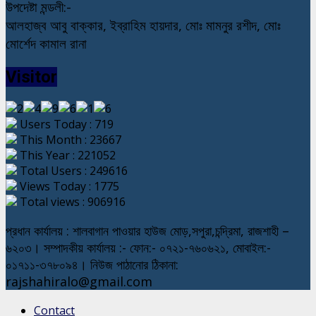
উপদেষ্টা মন্ডলী:-
আলহাজ্ব আবু বাক্কার, ইব্রাহিম হায়দার, মোঃ মামনুর রশীদ, মোঃ
মোর্শেদ কামাল রানা
Visitor
Users Today : 719
This Month : 23667
This Year : 221052
Total Users : 249616
Views Today : 1775
Total views : 906916
প্রধান কার্যালয় : শালবাগান পাওয়ার হাউজ মোড়,সপুরা,চন্দ্রিমা, রাজশাহী –
৬২০৩। সম্পাদকীয় কার্যালয় :- ফোন:- ০৭২১-৭৬০৬২১, মোবাইল:-
০১৭১১-৩৭৮০৯৪। নিউজ পাঠানোর ঠিকানা:
rajshahiralo@gmail.com
Contact