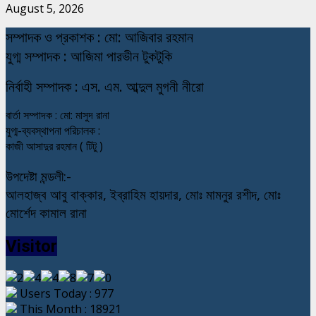
August 5, 2026
স
ম্পাদক ও প্রকাশক : মো: আজিবার রহমান
যুগ্ম সম্পাদক : আজিমা পারভীন টুকটুকি
নি
র্বাহী সম্পাদক : এস. এম. আব্দুল মুগনী নীরো
বার্তা সম্পাদক : মো: মাসুদ রানা
যুগ্ম-ব্যবস্থাপনা পরিচালক :
কাজী আসাদুর রহমান ( টিটু )
উপদেষ্টা মন্ডলী:-
আলহাজ্ব আবু বাক্কার, ইব্রাহিম হায়দার, মোঃ মামনুর রশীদ, মোঃ
মোর্শেদ কামাল রানা
Visitor
Users Today : 977
This Month : 18921