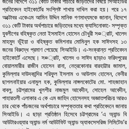
জনের বিদেশে ৩১১ কোটি টাকার পাচারে জড়িতদের বিষয়ে সিআইডির
প্রতিবেদন হাইকোর্টের সংশ্লিষ্ট শাখায় দাখিল করা হয়। পরে ১৭
অক্টোবর একেএম আমিন উদ্দিন মানিক গণমাধ্যমকে জানান, বিদেশে
৩১১ কেটি টাকার অর্থপাচারে জড়িতদের মধ্যে ক্যাসিনোকা-ে সম্পৃক্ত
যুবলীগের বহিষ্কৃত নেতা ইসমাইল হোসেন চৌধুরী স¤্রাট, খালেদ
মাহমুদ ভূঁইয়া ও বহিষ্কৃত কমিশনার মোমিনুল হক সাঈদসহ ১৩
জনের বিরুদ্ধে প্রমাণ পেয়েছে সিআইডি। এ-সংক্রান্ত প্রতিবেদন
হাইকোর্টে এসেছে। স¤্রাট, খালেদ ও সাঈদ ছাড়াও ফরিদপুরের
বোয়ালমারীর রাজীব হোসেন রানা, নেত্রকোনার বারহাট্টার জামাল,
কুমিল্লার দাউদকান্দির শরিফুল ইসলাম ও আউলাদ হোসেন, ফেনীর
ছাগলনাইয়ার এনামুল হক, কুমিল্লার নাঙ্গলকোটের মো. শাহজাহান
বাবলু, চট্টগ্রামের খুলশীর নাজমুল আবেদীন, সোহেল আবেদীন,
পাহারতলী এলাকার এ কে এম জাহিদ হোসেনসহ অজ্ঞাতপরিচয় আরও
চার থেকে পাঁচজনের অর্থপাচারে সম্পৃক্ততার কথা প্রতিবেদনে জানায়
সিআইডি। এ ছাড়া প্রতিষ্ঠান হিসেবে চট্টগ্রামের ‘এ অ্যান্ড বি
আউটারওয়্যার অ্যান্ড নর্ম আউটফিট অ্যান্ড অ্যাকসেসরিজ লিমিটেড’র