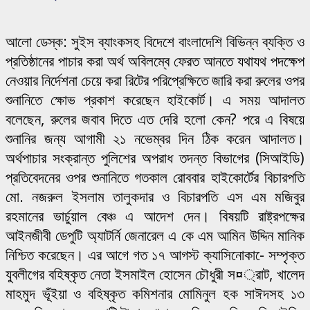
আলো ডেস্ক: সুইস ব্যাংকসহ বিদেশে বাংলাদেশি বিভিন্ন ব্যক্তি ও
প্রতিষ্ঠানের পাচার করা অর্থ অবিলম্বে ফেরত আনতে যথাযথ পদক্ষেপ
নেওয়ার নির্দেশনা চেয়ে করা রিটের পরিপ্রেক্ষিতে জারি করা রুলের ওপর
শুনানিতে ক্ষোভ প্রকাশ করেছেন হাইকোর্ট। এ সময় আদালত
বলেছেন, রুলের জবাব দিতে এত দেরি হলো কেন? পরে এ বিষয়ে
শুনানির জন্য আগামী ২১ নভেম্বর দিন ঠিক করেন আদালত।
অর্থপাচার সংক্রান্ত পুলিশের অপরাধ তদন্ত বিভাগের (সিআইডি)
প্রতিবেদনের ওপর শুনানিতে গতকাল রোববার হাইকোর্টের বিচারপতি
মো. নজরুল ইসলাম তালুকদার ও বিচারপতি এস এম মজিবুর
রহমানের ভার্চুয়াল বেঞ্চ এ আদেশ দেন। বিষয়টি রাষ্ট্রপক্ষের
আইনজীবী ডেপুটি অ্যাটর্নি জেনারেল এ কে এম আমিন উদ্দিন মানিক
নিশ্চিত করেছেন। এর আগে গত ১৭ আগস্ট ক্যাসিনোকা-ে সম্পৃক্ত
যুবলীগের বহিষ্কৃত নেতা ইসমাইল হোসেন চৌধুরী স¤্রাট, খালেদ
মাহমুদ ভূঁইয়া ও বহিষ্কৃত কমিশনার মোমিনুল হক সাঈদসহ ১৩