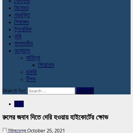
খেলাধুলা
বিনোদন
প্রযুক্তি
শিক্ষাঙ্গন
ইসলামিক
কৃষি
সম্পাদকীয়
অন্যান্য
সাহিত্য
শিরোনাম
চাকরি
টিপস
Search for:
জাতীয়
রুলের জবাব দিতে দেরি হওয়ায় হাইকোর্টের ক্ষোভ
নিউজডেস্ক
October 25, 2021