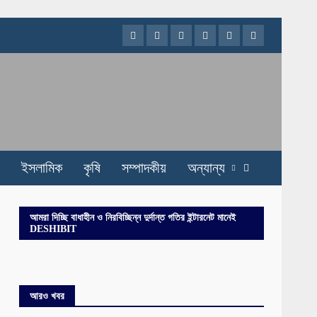
Facebook
Twitter
Instagram
Youtube
VK
LinkedIn
ইসলামিক
কৃষি
সম্পাদকীয়
অন্যান্য
আমরা দিচ্ছি বাধাহীন ও নিরবিচ্ছিন্ন দুর্দান্ত গতির ইন্টারনেট মানেই
DESHIBIT
আরও খবর