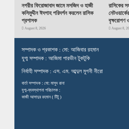
নগরীর ফিরোজাবাদ জামে মসজিদ ও হাজী
রাসিকের সহ
কসিমুদ্দীন ঈদগাহ পরিদর্শন করলেন রাসিক
নেটওয়ার্কে
প্রশাসক
বৃক্ষরোপণ 
August 8, 2026
August 8, 2
স
ম্পাদক ও প্রকাশক : মো: আজিবার রহমান
যুগ্ম সম্পাদক : আজিমা পারভীন টুকটুকি
নি
র্বাহী সম্পাদক : এস. এম. আব্দুল মুগনী নীরো
বার্তা সম্পাদক : মো: মাসুদ রানা
যুগ্ম-ব্যবস্থাপনা পরিচালক :
কাজী আসাদুর রহমান ( টিটু )