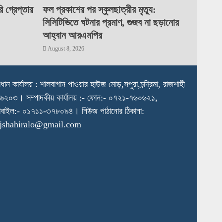
 গ্রেপ্তার
ফল প্রকাশের পর স্কুলছাত্রীর মৃত্যু:
সিসিটিভিতে ঘটনার প্রমাণ, গুজব না ছড়ানোর
আহ্বান আরএমপির
August 8, 2026
রধান কার্যালয় : শালবাগান পাওয়ার হাউজ মোড়,সপুরা,চন্দ্রিমা, রাজশাহী
৬২০৩। সম্পাদকীয় কার্যালয় :- ফোন:- ০৭২১-৭৬০৬২১,
বাইল:- ০১৭১১-৩৭৮০৯৪। নিউজ পাঠানোর ঠিকানা:
ajshahiralo@gmail.com