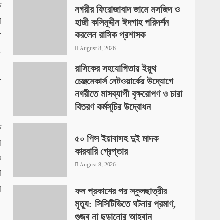
ি
নগরীর ফিরোজাবাদ জামে মসজিদ ও
র
হাজী কসিমুদ্দীন ঈদগাহ পরিদর্শন
করলেন রাসিক প্রশাসক
া
August 8, 2026
-
।
রাসিকের সহযোগিতায় ইয়ুথ
া
চেঞ্জমেকার্স নেটওয়ার্কের উদ্যোগে
নগরীতে মাসব্যাপী বৃক্ষরোপণ ও চারা
।
বিতরণ কর্মসূচির উদ্বোধন
,
August 8, 2026
ে
৫০ পিস ইয়াবাসহ দুই মাদক
ন
কারবারি গ্রেপ্তার
ও
August 8, 2026
র
র
ফল প্রকাশের পর স্কুলছাত্রীর
মৃত্যু: সিসিটিভিতে ঘটনার প্রমাণ,
গুজব না ছড়ানোর আহ্বান