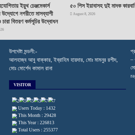
যোগিতায় ইয়ুথ চেঞ্জমেকার্স
৫০ পিস ইয়াবাসহ দুই মাদক কারবারি
র উদ্যোগে নগরীতে মাসব্যাপী
August 8, 2026
ও চারা বিতরণ কর্মসূচির উদ্বোধন
026
উপদেষ্টা মন্ডলী:-
প্
– 
আলহাজ্ব আবু বাক্কার, ইব্রাহিম হায়দার, মোঃ মামনুর রশীদ,
মো
মোঃ মোর্শেদ কামাল রানা
r
VISITOR
Users Today : 1432
This Month : 29428
This Year : 226813
Total Users : 255377