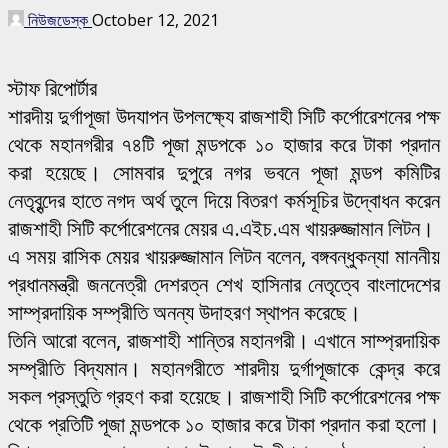
নিউজডেস্ক
October 12, 2021
স্টাফ রিপোর্টার
শারদীয় দুর্গাপূজা উদযাপন উপলক্ষ্যে রাজশাহী সিটি কর্পোরেশনের পক্ষ
থেকে মহানগরীর ৭৪টি পূজা মন্ডপকে ১০ হাজার করে টাকা প্রদান
করা হয়েছে। সোমবার দুপুরে নগর ভবনে পূজা মন্ডপ কমিটির
নেতৃবৃন্দের হাতে নগদ অর্থ তুলে দিয়ে বিতরণ কর্মসূচির উদ্বোধন করেন
রাজশাহী সিটি কর্পোরেশনের মেয়র এ.এইচ.এম খায়রুজ্জামান লিটন।
এ সময় রাসিক মেয়র খায়রুজ্জামান লিটন বলেন, বঙ্গবন্ধুকন্যা মাননীয়
প্রধানমন্ত্রী জননেত্রী দেশরত্ন শেখ হাসিনার নেতৃত্বে বাংলাদেশের
সাম্প্রদায়িক সম্প্রীতি অনন্য উদাহরণ স্থাপন করেছে।
তিনি আরো বলেন, রাজশাহী শান্তির মহানগরী। এখানে সাম্প্রদায়িক
সম্প্রীতি বিদ্যমান। মহানগরীতে শারদীয় দুর্গাপূজাকে কেন্দ্র করে
সকল প্রস্তুতি গ্রহণ করা হয়েছে। রাজশাহী সিটি কর্পোরেশনের পক্ষ
থেকে প্রতিটি পূজা মন্ডপকে ১০ হাজার করে টাকা প্রদান করা হলো।