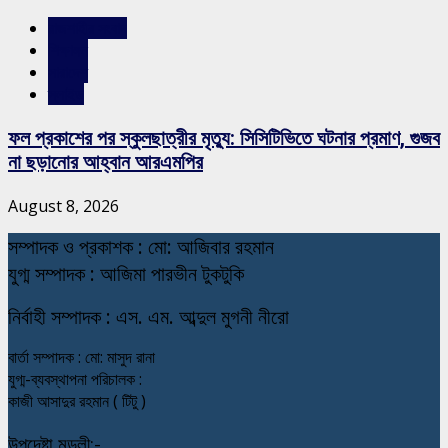
রাজশাহীর সংবাদ
শিক্ষাঙ্গন
সারাদেশ
স্লাইড
ফল প্রকাশের পর স্কুলছাত্রীর মৃত্যু: সিসিটিভিতে ঘটনার প্রমাণ, গুজব
না ছড়ানোর আহ্বান আরএমপির
August 8, 2026
স
ম্পাদক ও প্রকাশক : মো: আজিবার রহমান
যুগ্ম সম্পাদক : আজিমা পারভীন টুকটুকি
নি
র্বাহী সম্পাদক : এস. এম. আব্দুল মুগনী নীরো
বার্তা সম্পাদক : মো: মাসুদ রানা
যুগ্ম-ব্যবস্থাপনা পরিচালক :
কাজী আসাদুর রহমান ( টিটু )
উপদেষ্টা মন্ডলী:-