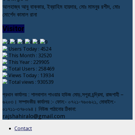
আলহাজ্ব আবু বাক্কার, ইব্রাহিম হায়দার, মোঃ মামনুর রশীদ, মোঃ
মোর্শেদ কামাল রানা
Visitor
Users Today : 4524
This Month : 32520
This Year : 229905
Total Users : 258469
Views Today : 13934
Total views : 930539
প্রধান কার্যালয় : শালবাগান পাওয়ার হাউজ মোড়,সপুরা,চন্দ্রিমা, রাজশাহী –
৬২০৩। সম্পাদকীয় কার্যালয় :- ফোন:- ০৭২১-৭৬০৬২১, মোবাইল:-
০১৭১১-৩৭৮০৯৪। নিউজ পাঠানোর ঠিকানা:
rajshahiralo@gmail.com
Contact