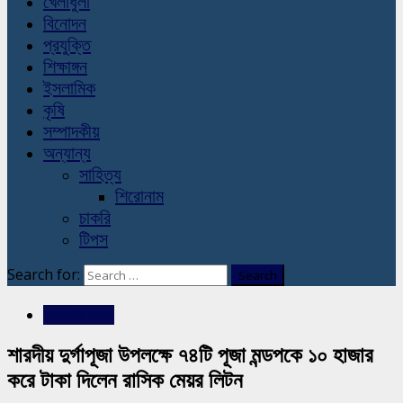
খেলাধুলা
বিনোদন
প্রযুক্তি
শিক্ষাঙ্গন
ইসলামিক
কৃষি
সম্পাদকীয়
অন্যান্য
সাহিত্য
শিরোনাম
চাকরি
টিপস
Search for:
রাজশাহীর সংবাদ
শারদীয় দুর্গাপূজা উপলক্ষে ৭৪টি পূজা মন্ডপকে ১০ হাজার
করে টাকা দিলেন রাসিক মেয়র লিটন