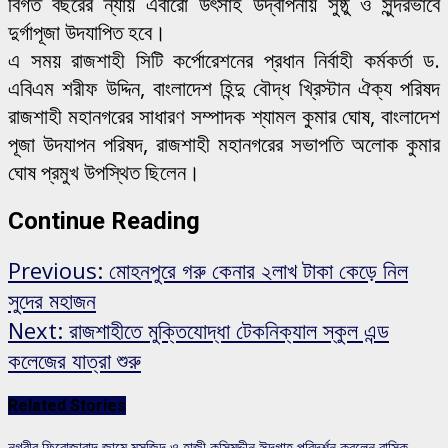
বিগত বছরের ন্যায় এবারো উৎসাহ উদ্বীপনায় সুষ্ঠু ও সুন্দরভাবে
দুর্গাপূজা উদযাপিত হবে।
এ সময় রাজশাহী সিটি কর্পোরেশনের প্রধান নির্বাহী কর্মকর্তা ড.
এবিএম শরীফ উদ্দিন, বাংলাদেশ হিন্দু বৌদ্ধ খ্রিস্টান ঐক্য পরিষদ
রাজশাহী মহানগরের সাধারণ সম্পাদক শ্যামল কুমার ঘোষ, বাংলাদেশ
পূজা উদযাপন পরিষদ, রাজশাহী মহানগরের সভাপতি অলোক কুমার
ঘোষ প্রমুখ উপস্থিত ছিলেন।
Continue Reading
Previous:
মোহনপুরে গরু কেনার ২লাখ টাকা কেড়ে নিল
সুদের মহাজন
Next:
রাজশাহীতে মুক্তিযোদ্ধা টেকনিক্যাল স্কুল এন্ড
কলেজের যাত্রা শুরু
Related Stories
নগরীর ফিরোজাবাদ জামে মসজিদ ও হাজী কসিমুদ্দীন ঈদগাহ পরিদর্শন করলেন রাসিক