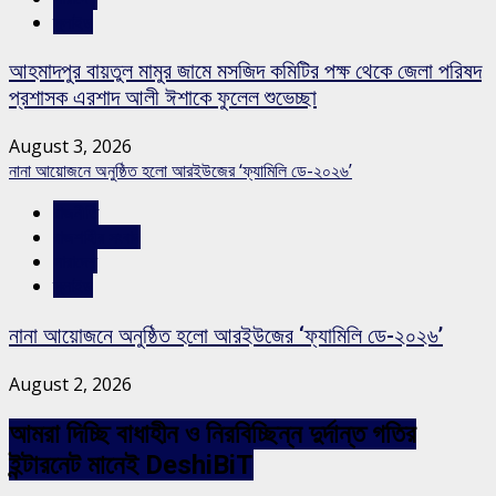
স্লাইড
আহমাদপুর বায়তুল মামুর জামে মসজিদ কমিটির পক্ষ থেকে জেলা পরিষদ
প্রশাসক এরশাদ আলী ঈশাকে ফুলেল শুভেচ্ছা
August 3, 2026
নানা আয়োজনে অনুষ্ঠিত হলো আরইউজের ‘ফ্যামিলি ডে-২০২৬’
রাজনীতি
রাজশাহীর সংবাদ
সারাদেশ
স্লাইড
নানা আয়োজনে অনুষ্ঠিত হলো আরইউজের ‘ফ্যামিলি ডে-২০২৬’
August 2, 2026
আমরা দিচ্ছি বাধাহীন ও নিরবিচ্ছিন্ন দুর্দান্ত গতির
ইন্টারনেট মানেই DeshiBiT