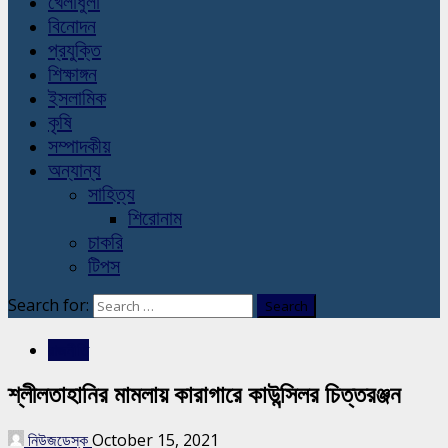
খেলাধুলা
বিনোদন
প্রযুক্তি
শিক্ষাঙ্গন
ইসলামিক
কৃষি
সম্পাদকীয়
অন্যান্য
সাহিত্য
শিরোনাম
চাকরি
টিপস
Search for:
রাজনীতি
শ্লীলতাহানির মামলায় কারাগারে কাউন্সিলর চিত্তরঞ্জন
নিউজডেস্ক
October 15, 2021