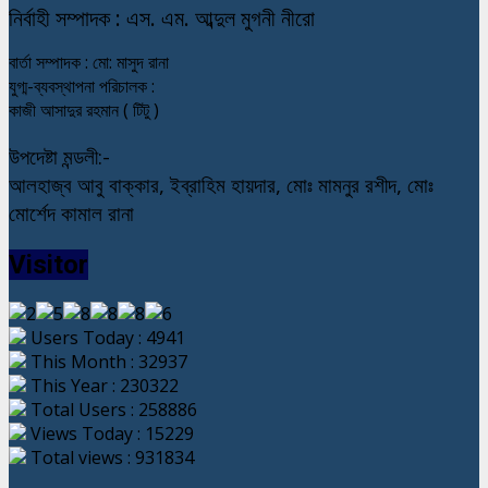
নি
র্বাহী সম্পাদক : এস. এম. আব্দুল মুগনী নীরো
বার্তা সম্পাদক : মো: মাসুদ রানা
যুগ্ম-ব্যবস্থাপনা পরিচালক :
কাজী আসাদুর রহমান ( টিটু )
উপদেষ্টা মন্ডলী:-
আলহাজ্ব আবু বাক্কার, ইব্রাহিম হায়দার, মোঃ মামনুর রশীদ, মোঃ
মোর্শেদ কামাল রানা
Visitor
Users Today : 4941
This Month : 32937
This Year : 230322
Total Users : 258886
Views Today : 15229
Total views : 931834