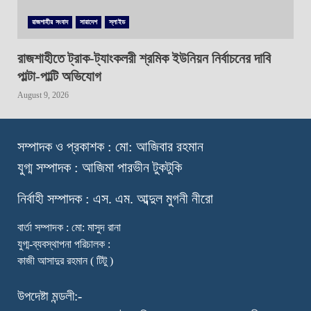
রাজশাহীর সংবাদ
সারাদেশ
স্লাইড
রাজশাহীতে ট্রাক-ট্যাংকলরী শ্রমিক ইউনিয়ন নির্বাচনের দাবি
পাল্টা-পাল্টি অভিযোগ
August 9, 2026
স
ম্পাদক ও প্রকাশক : মো: আজিবার রহমান
যুগ্ম সম্পাদক : আজিমা পারভীন টুকটুকি
নি
র্বাহী সম্পাদক : এস. এম. আব্দুল মুগনী নীরো
বার্তা সম্পাদক : মো: মাসুদ রানা
যুগ্ম-ব্যবস্থাপনা পরিচালক :
কাজী আসাদুর রহমান ( টিটু )
উপদেষ্টা মন্ডলী:-