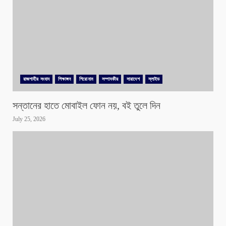
রাজশাহীর সংবাদ
শিক্ষাঙ্গন
শিরোনাম
সম্পাদকীয়
সারাদেশ
স্লাইড
সন্তানের হাতে মোবাইল ফোন নয়, বই তুলে দিন
July 25, 2026