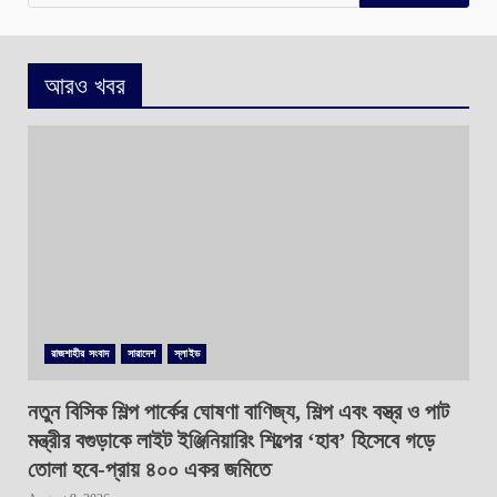
for:
আরও খবর
রাজশাহীর সংবাদ
সারাদেশ
স্লাইড
নতুন বিসিক শিল্প পার্কের ঘোষণা বাণিজ্য, শিল্প এবং বস্ত্র ও পাট
মন্ত্রীর বগুড়াকে লাইট ইঞ্জিনিয়ারিং শিল্পের ‘হাব’ হিসেবে গড়ে
তোলা হবে-প্রায় ৪০০ একর জমিতে