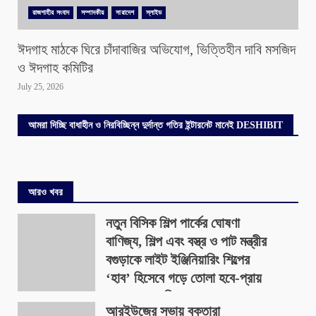
রাজশাহীর সংবাদ
সম্পাদকীয়
সারাদেশ
স্লাইড
ঈদগাহ মাঠকে ঘিরে চাঁদাবাজির অভিযোগ, ভিত্তিহীন দাবি মসজিদ
ও ঈদগাহ কমিটির
July 25, 2026
আমরা দিচ্ছি বাধাহীন ও নিরবিচ্ছিন্ন দুর্দান্ত গতির ইন্টারনেট মানেই DESHIBIT
আরও খবর
নতুন বিসিক শিল্প পার্কের ঘোষণা
বাণিজ্য, শিল্প এবং বস্ত্র ও পাট মন্ত্রীর
বগুড়াকে লাইট ইঞ্জিনিয়ারিং শিল্পের
‘হাব’ হিসেবে গড়ে তোলা হবে-প্রায়
৪০০ একর জমিতে
আরইউজের সভায় বক্তারা
August 9, 2026