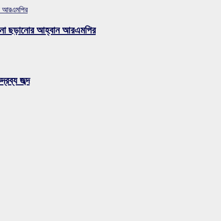
বান আরএমপির
ুজব না ছড়ানোর আহ্বান আরএমপির
রব্য জব্দ