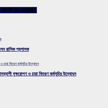
ারনেট মানেই DeshiBiT
সক
লেন রাসিক প্রশাসক
 ও চারা বিতরণ কর্মসূচির উদ্বোধন
সব্যাপী বৃক্ষরোপণ ও চারা বিতরণ কর্মসূচির উদ্বোধন