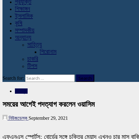
প্রযুক্তি
শিক্ষাঙ্গন
ইসলামিক
কৃষি
সম্পাদকীয়
অন্যান্য
সাহিত্য
শিরোনাম
চাকরি
টিপস
Search for:
খেলাধুলা
সময়ের আগেই পদত্যাগ করলেন ওয়াসিম
নিউজডেস্ক
September 29, 2021
এফএনএস স্পোর্টস: বোর্ডের সঙ্গে চুক্তির মেয়াদ এখনও চার মাস বাকি