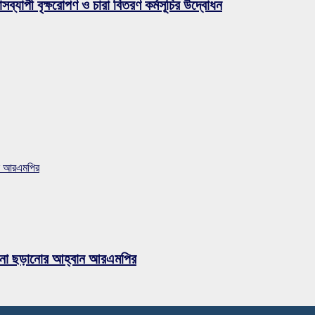
সব্যাপী বৃক্ষরোপণ ও চারা বিতরণ কর্মসূচির উদ্বোধন
বান আরএমপির
ুজব না ছড়ানোর আহ্বান আরএমপির