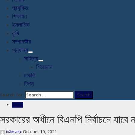
প্রযুক্তি
শিক্ষাঙ্গন
ইসলামিক
কৃষি
সম্পাদকীয়
অন্যান্য
সাহিত্য
শিরোনাম
চাকরি
টিপস
Search for:
রাজনীতি
সরকারের অধীনে বিএনপি নির্বাচনে যাবে 
নিউজডেস্ক
October 10, 2021