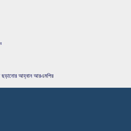
ির
জব না ছড়ানোর আহ্বান আরএমপির