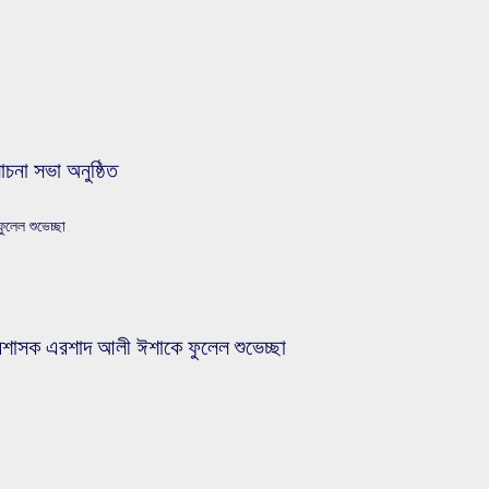
োচনা সভা অনুষ্ঠিত
লেল শুভেচ্ছা
্রশাসক এরশাদ আলী ঈশাকে ফুলেল শুভেচ্ছা