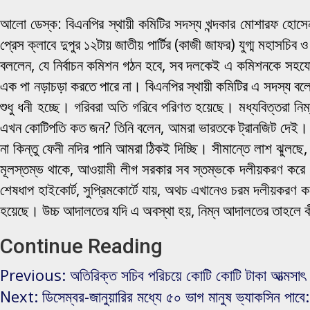
আলো ডেস্ক: বিএনপির স্থায়ী কমিটির সদস্য খন্দকার মোশারফ হোসে
প্রেস ক্লাবে দুপুর ১২টায় জাতীয় পার্টির (কাজী জাফর) যুগ্ম মহাস
বললেন, যে নির্বাচন কমিশন গঠন হবে, সব দলকেই এ কমিশনকে সহযোগিত
এক পা নড়াচড়া করতে পারে না। বিএনপির স্থায়ী কমিটির এ সদস্য বলেন
শুধু ধনী হচ্ছে। গরিবরা অতি গরিবে পরিণত হয়েছে। মধ্যবিত্তরা ন
এখন কোটিপতি কত জন? তিনি বলেন, আমরা ভারতকে ট্রানজিট দেই। ভোটার
না কিন্তু ফেনী নদির পানি আমরা ঠিকই দিচ্ছি। সীমান্তে লাশ ঝুলছে, 
মূলস্তম্ভ থাকে, আওয়ামী লীগ সরকার সব স্তম্ভকে দলীয়করণ করে ধ্
শেষধাপ হাইকোর্ট, সুপ্রিমকোর্টে যায়, অথচ এখানেও চরম দলীয়করণ ক
হয়েছে। উচ্চ আদালতের যদি এ অবস্থা হয়, নিম্ন আদালতের তাহলে ক
Continue Reading
Previous:
অতিরিক্ত সচিব পরিচয়ে কোটি কোটি টাকা আত্মসাৎ
Next:
ডিসেম্বর-জানুয়ারির মধ্যে ৫০ ভাগ মানুষ ভ্যাকসিন পাবে: স্ব