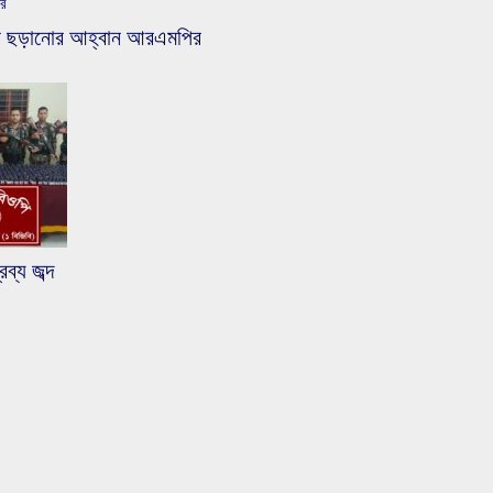
ির
জব না ছড়ানোর আহ্বান আরএমপির
ব্য জব্দ