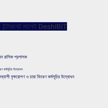
গতির ইন্টারনেট মানেই DeshiBiT
েন রাসিক প্রশাসক
রণ কর্মসূচির উদ্বোধন
ব্যাপী বৃক্ষরোপণ ও চারা বিতরণ কর্মসূচির উদ্বোধন