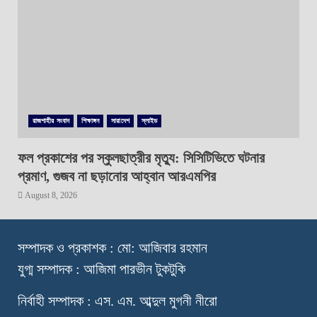
রাজশাহীর সংবাদ
শিক্ষাঙ্গন
সারাদেশ
স্লাইড
ফল প্রকাশের পর স্কুলছাত্রীর মৃত্যু: সিসিটিভিতে ঘটনার
প্রমাণ, গুজব না ছড়ানোর আহ্বান আরএমপির
August 8, 2026
স
ম্পাদক ও প্রকাশক : মো: আজিবার রহমান
যুগ্ম সম্পাদক : আজিমা পারভীন টুকটুকি
নি
র্বাহী সম্পাদক : এস. এম. আব্দুল মুগনী নীরো