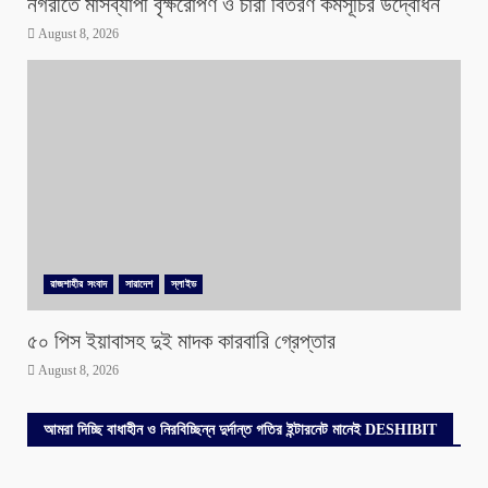
নগরীতে মাসব্যাপী বৃক্ষরোপণ ও চারা বিতরণ কর্মসূচির উদ্বোধন
August 8, 2026
রাজশাহীর সংবাদ
সারাদেশ
স্লাইড
৫০ পিস ইয়াবাসহ দুই মাদক কারবারি গ্রেপ্তার
August 8, 2026
আমরা দিচ্ছি বাধাহীন ও নিরবিচ্ছিন্ন দুর্দান্ত গতির ইন্টারনেট মানেই DESHIBIT