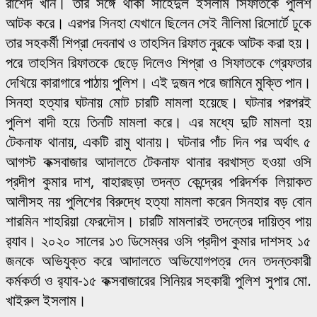
রাশেদ খান। তার সঙ্গে থাকা সাহেদুল ইসলাম সিফাতকে পুলিশ
আটক করে। এরপর সিনহা যেখানে ছিলেন সেই নীলিমা রিসোর্টে ঢুকে
তার সহকর্মী শিপ্রা দেবনাথ ও তাহসিন রিফাত নুরকে আটক করা হয়।
পরে তাহসিন রিফাতকে ছেড়ে দিলেও শিপ্রা ও সিফাতকে গ্রেফতার
দেখিয়ে কারাগারে পাঠায় পুলিশ। এই দুজন পরে জামিনে মুক্তি পান।
সিনহা হত্যার ঘটনায় মোট চারটি মামলা হয়েছে। ঘটনার পরপরই
পুলিশ বাদী হয়ে তিনটি মামলা করে। এর মধ্যে দুটি মামলা হয়
টেকনাফ থানায়, একটি রামু থানায়। ঘটনার পাঁচ দিন পর অর্থাৎ ৫
আগস্ট কক্সবাজার আদালতে টেকনাফ থানার বরখাস্ত হওয়া ওসি
প্রদীপ কুমার দাশ, বাহারছড়া তদন্ত কেন্দ্রের পরিদর্শক লিয়াকত
আলীসহ নয় পুলিশের বিরুদ্ধে হত্যা মামলা করেন সিনহার বড় বোন
শারমিন শাহরিয়া ফেরদৌস। চারটি মামলারই তদন্তের দায়িত্ব পায়
র‌্যাব। ২০২০ সালের ১৩ ডিসেম্বর ওসি প্রদীপ কুমার দাশসহ ১৫
জনকে অভিযুক্ত করে আদালতে অভিযোগপত্র দেন তদন্তকারী
কর্মকর্তা ও র‌্যাব-১৫ কক্সবাজারের সিনিয়র সহকারী পুলিশ সুপার মো.
খাইরুল ইসলাম।