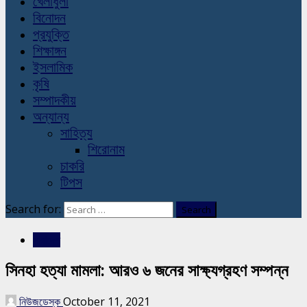
খেলাধুলা
বিনোদন
প্রযুক্তি
শিক্ষাঙ্গন
ইসলামিক
কৃষি
সম্পাদকীয়
অন্যান্য
সাহিত্য
শিরোনাম
চাকরি
টিপস
Search for:
সারাদেশ
সিনহা হত্যা মামলা: আরও ৬ জনের সাক্ষ্যগ্রহণ সম্পন্ন
নিউজডেস্ক
October 11, 2021