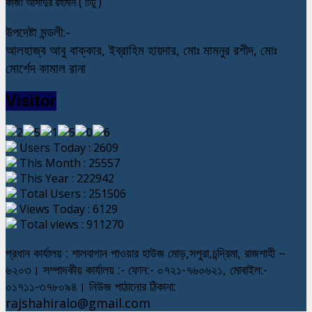
কাজী আসাদুর রহমান ( টিটু )
উপদেষ্টা মন্ডলী:-
আলহাজ্ব আবু বাক্কার, ইব্রাহিম হায়দার, মোঃ মামনুর রশীদ, মোঃ
মোর্শেদ কামাল রানা
Visitor
Users Today : 2609
This Month : 25557
This Year : 222942
Total Users : 251506
Views Today : 6129
Total views : 911270
প্রধান কার্যালয় : শালবাগান পাওয়ার হাউজ মোড়,সপুরা,চন্দ্রিমা, রাজশাহী –
৬২০৩। সম্পাদকীয় কার্যালয় :- ফোন:- ০৭২১-৭৬০৬২১, মোবাইল:-
০১৭১১-৩৭৮০৯৪। নিউজ পাঠানোর ঠিকানা:
rajshahiralo@gmail.com