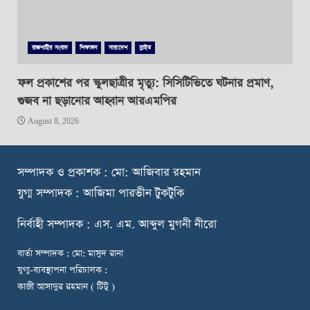
রাজশাহীর সংবাদ
শিক্ষাঙ্গন
সারাদেশ
স্লাইড
ফল প্রকাশের পর স্কুলছাত্রীর মৃত্যু: সিসিটিভিতে ঘটনার প্রমাণ,
গুজব না ছড়ানোর আহ্বান আরএমপির
August 8, 2026
স
ম্পাদক ও প্রকাশক : মো: আজিবার রহমান
যুগ্ম সম্পাদক : আজিমা পারভীন টুকটুকি
নি
র্বাহী সম্পাদক : এস. এম. আব্দুল মুগনী নীরো
বার্তা সম্পাদক : মো: মাসুদ রানা
যুগ্ম-ব্যবস্থাপনা পরিচালক :
কাজী আসাদুর রহমান ( টিটু )