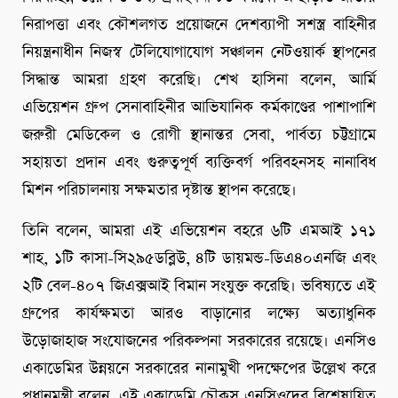
নিরাপত্তা এবং কৌশলগত প্রয়োজনে দেশব্যাপী সশস্ত্র বাহিনীর
নিয়ন্ত্রনাধীন নিজস্ব টেলিযোগাযোগ সঞ্চালন নেটওয়ার্ক স্থাপনের
সিদ্ধান্ত আমরা গ্রহণ করেছি। শেখ হাসিনা বলেন, আর্মি
এভিয়েশন গ্রুপ সেনাবাহিনীর আভিযানিক কর্মকাণ্ডের পাশাপাশি
জরুরী মেডিকেল ও রোগী স্থানান্তর সেবা, পার্বত্য চট্টগ্রামে
সহায়তা প্রদান এবং গুরুত্বপূর্ণ ব্যক্তিবর্গ পরিবহনসহ নানাবিধ
মিশন পরিচালনায় সক্ষমতার দৃষ্টান্ত স্থাপন করেছে।
তিনি বলেন, আমরা এই এভিয়েশন বহরে ৬টি এমআই ১৭১
শাহ, ১টি কাসা-সি২৯৫ডব্লিউ, ৪টি ডায়মন্ড-ডিএ৪০এনজি এবং
২টি বেল-৪০৭ জিএক্সআই বিমান সংযুক্ত করেছি। ভবিষ্যতে এই
গ্রুপের কার্যক্ষমতা আরও বাড়ানোর লক্ষ্যে অত্যাধুনিক
উড়োজাহাজ সংযোজনের পরিকল্পনা সরকারের রয়েছে। এনসিও
একাডেমির উন্নয়নে সরকারের নানামুখী পদক্ষেপের উল্লেখ করে
প্রধানমন্ত্রী বলেন, এই একাডেমি চৌকস এনসিওদের বিশেষায়িত