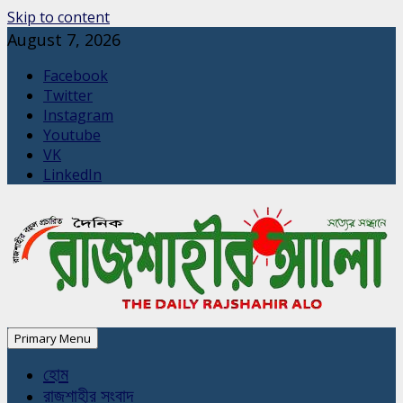
Skip to content
August 7, 2026
Facebook
Twitter
Instagram
Youtube
VK
LinkedIn
Primary Menu
হোম
রাজশাহীর সংবাদ