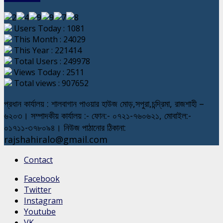
Users Today : 1081
This Month : 24029
This Year : 221414
Total Users : 249978
Views Today : 2511
Total views : 907652
প্রধান কার্যালয় : শালবাগান পাওয়ার হাউজ মোড়,সপুরা,চন্দ্রিমা, রাজশাহী –
৬২০৩। সম্পাদকীয় কার্যালয় :- ফোন:- ০৭২১-৭৬০৬২১, মোবাইল:-
০১৭১১-৩৭৮০৯৪। নিউজ পাঠানোর ঠিকানা:
rajshahiralo@gmail.com
Contact
Facebook
Twitter
Instagram
Youtube
VK