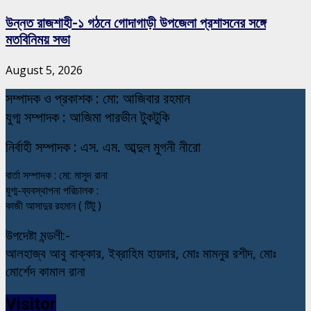
উন্নত রাজশাহী-১ গঠনে গোদাগাড়ী উপজেলা প্রশাসনের সঙ্গে
মতবিনিময় সভা
August 5, 2026
স
ম্পাদক ও প্রকাশক : মো: আজিবার রহমান
যুগ্ম সম্পাদক : আজিমা পারভীন টুকটুকি
নি
র্বাহী সম্পাদক : এস. এম. আব্দুল মুগনী নীরো
বার্তা সম্পাদক : মো: মাসুদ রানা
যুগ্ম-ব্যবস্থাপনা পরিচালক :
কাজী আসাদুর রহমান ( টিটু )
উপদেষ্টা মন্ডলী:-
আলহাজ্ব আবু বাক্কার, ইব্রাহিম হায়দার, মোঃ মামনুর রশীদ, মোঃ
মোর্শেদ কামাল রানা
Visitor