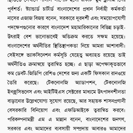
স্থিতিতে সেখানে পলিসি সাপোর্ট হলো একটি স্মুথ ট্রানজিশনের
পূর্বশর্ত। স্ট্যান্ডার্ড চার্টার্ড বাংলাদেশের প্রধান নির্বাহী কর্মকর্তা
নাসের এজাজ বিজয় বলেন, সরকারে দূরদর্শী এবং সময়োপযোগী
পদক্ষেপগুলোর কারণে বাংলাদেশ মহামারিকালের বিভিন্ন চড়াই-
উৎরাই বেশ ভালোভাবেই অতিক্রম করতে সক্ষম হয়েছে।
বাংলাদেশের অর্থনীতির স্থিতিস্থাপকতা নিয়ে আমরা আশাবাদী।
সেইসঙ্গে ভ্যাকসিনেশন কর্মসূচি যেহেতু অব্যাহত রয়েছে তাই
অর্থনীতিও ক্রমান্বয়ে ত্বরান্বিত হচ্ছে। এ ছাড়া অপেক্ষাকৃতভাবে
কম ডেবট-জিডিপি রেশিও দেশের জন্য একটি ফিসকাল রানওয়ে
তৈরি করেছে। টেকনোলজি অ্যাডাপশন, টেকনোলজি
ইনক্লুসিভনেস এবং আইটিইএস সেক্টরের মাধ্যমে উৎপাদনশীলতা
বাড়ানোর উল্লেখযোগ্য সুযোগ রয়েছে, আর সহায়ক শাসনপ্রণালী
বেসরকারি বিনিয়োগ এবং এফডিআইকে ত্বরান্বিত করবে।
পরিকল্পনামন্ত্রী এম এ মান্নান বলেন, বাংলাদেশের জনগণ,
সরকার এবং আমাদের ব্যবসায়ী সম্প্রদায় আবারও আমাদের