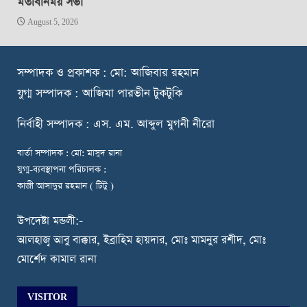
মতবিনিময় সভা
August 5, 2026
স
ম্পাদক ও প্রকাশক : মো: আজিবার রহমান
যুগ্ম সম্পাদক : আজিমা পারভীন টুকটুকি
নি
র্বাহী সম্পাদক : এস. এম. আব্দুল মুগনী নীরো
বার্তা সম্পাদক : মো: মাসুদ রানা
যুগ্ম-ব্যবস্থাপনা পরিচালক :
কাজী আসাদুর রহমান ( টিটু )
উপদেষ্টা মন্ডলী:-
আলহাজ্ব আবু বাক্কার, ইব্রাহিম হায়দার, মোঃ মামনুর রশীদ, মোঃ
মোর্শেদ কামাল রানা
VISITOR