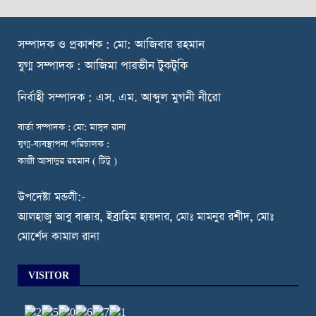
স
ম্পাদক ও প্রকাশক : মো: আজিবার রহমান
যুগ্ম সম্পাদক : আজিমা পারভীন টুকটুকি
নি
র্বাহী সম্পাদক : এস. এম. আব্দুল মুগনী নীরো
বার্তা সম্পাদক : মো: মাসুদ রানা
যুগ্ম-ব্যবস্থাপনা পরিচালক :
কাজী আসাদুর রহমান ( টিটু )
উপদেষ্টা মন্ডলী:-
আলহাজ্ব আবু বাক্কার, ইব্রাহিম হায়দার, মোঃ মামনুর রশীদ, মোঃ
মোর্শেদ কামাল রানা
VISITOR