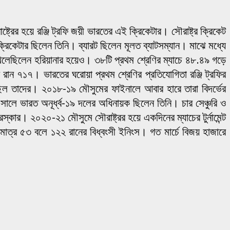
রের হয়ে রঞ্জি ট্রফি জয়ী ভারতের এই ক্রিকেটার। সৌরাষ্ট্র ক্রিকেট
রিকেটার ছিলেন তিনি। ব্যারট ছিলেন মূলত ব্যাটসম্যান। মাঝে মধ্যে
েলেছিলেন হরিয়ানার হয়েও। ৩৮টি প্রথম শ্রেণির ম্যাচে ৪৮.৪৯ গড়ে
ন ৭১৭। ভারতের ঘরোয়া প্রথম শ্রেণির প্রতিযোগিতা রঞ্জি ট্রফির
ঙেছিল তাদের। ২০১৮-১৯ মৌসুমের ফাইনালে আবার হারে তারা বিদর্ভের
লে ভারত অনূর্ধ্ব-১৯ দলের অধিনায়ক ছিলেন তিনি। চার সেঞ্চুরি ও
্কার। ২০২০-২১ মৌসুমে সৌরাষ্ট্রর হয়ে একদিনের ম্যাচের টুর্নামেন্ট
 মাত্র ৫৩ বলে ১২২ রানের বিধ্বংসী ইনিংস। গত মার্চে বিজয় হাজারে