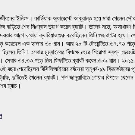
নের ইনিংস। কার্ডিয়াক অ্যারেস্টে আক্রান্ত হয়ে মারা গেলেন সৌরাষ্ট্
িজ বাড়িতে শেষ নিঃশ্বাস ত্যাগ করেন ব্যারট। তাদের মতে, অসাধারণ ক্
ওয়ার আগে ঘরোয়া ক্যারিয়ার শুরু করেছিলেন তিনি গুজরাটের হয়ে। খ
ড়ে করেছেন এক হাজার ৩০ রান। আর ২০ টি-টোয়েন্টিতে ৩৭.৭৩ গড়ে রা
য ছিলেন তিনি। সেবার মুম্বাইয়ের বিপক্ষে হেরে শিরোপা স্বপ্ন ভে
মে। সেবার ৩৪.৩৩ গড়ে তিন ফিফটিতে ব্যারট করেন ৩০৯ রান। ২০১১ সা
বছর পেয়েছিলেন বিসিসিআইয়ের বর্ষসেরা অনূর্ধ্ব-১৯ ক্রিকেটারের পুরস
ট্রফি, দুটিতেই খেলেন ব্যারট। গত জানুয়ারিতে গোয়ার বিপক্ষে খেলেন
 শেষ ম্যাচ।
ল