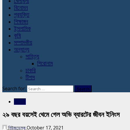
খেলাধুলা
বিনোদন
প্রযুক্তি
শিক্ষাঙ্গন
ইসলামিক
কৃষি
সম্পাদকীয়
অন্যান্য
সাহিত্য
শিরোনাম
চাকরি
টিপস
Search for:
খেলাধুলা
২৯ বছর বয়সেই থেমে গেল অভি ব্যারটের জীবন ইনিংস
নিউজডেস্ক
October 17, 2021