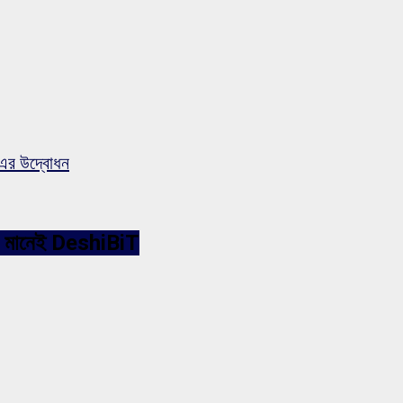
-এর উদ্বোধন
ারনেট মানেই DeshiBiT