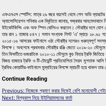
এফএনএস স্পোর্টস: মাত্র ২৯ বছর বয়সেই থেমে গেল অভি ব্যারটের জীব
অ্যাসোসিয়েশন শনিবার এক বিবৃতিতে জানায়, শুক্রবার আহমেদাবাদে ন
উইকেটকিপিং এবং অফ স্পিন বোলিংও করতেন। সৌরাষ্ট্র দলে যোগ দে
তার রান ১ হাজার ৫৪৭। সমান সংখ্যক লিস্ট ‘এ’ ম্যাচে ২৮.৬১ গ
২০১৫-১৬ আসরের ফাইনালে ওঠা সৌরাষ্ট্র দলেরও গুরুত্বপূর্ণ সদস্
বিপক্ষে। অবশেষে প্রথমবার সৌরাষ্ট্র রঞ্জি জেতে ২০১৯-২০ মৌসু
তিন ফিফটিতে গুজরাটকে ২০১০-১১ মৌসুমে কুচ বিহার ট্রফি জিতিয়ে ওই 
বিজয় হাজারে ট্রফি ও টি-টোয়েন্টি প্রতিযোগিতা সৈয়দ মুশতাক আলি 
ট্রফির কোয়ার্টার-ফাইনালে মুম্বাইয়ের বিপক্ষে ম্যাচটি হয়ে থাকল তার
Continue Reading
Previous:
নিজেকে প্রমাণ করার দিকেই বেশি মনোযোগী গেই
Next:
বিশ্বকাপ নিয়ে উইলিয়ামসনের বার্তা