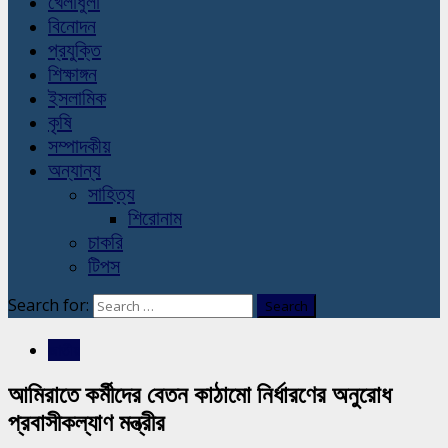
খেলাধুলা
বিনোদন
প্রযুক্তি
শিক্ষাঙ্গন
ইসলামিক
কৃষি
সম্পাদকীয়
অন্যান্য
সাহিত্য
শিরোনাম
চাকরি
টিপস
Search for:
জাতীয়
আমিরাতে কর্মীদের বেতন কাঠামো নির্ধারণের অনুরোধ
প্রবাসীকল্যাণ মন্ত্রীর