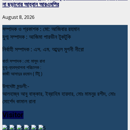
না ছড়ানোর আহ্বান আরএমপির
August 8, 2026
স
ম্পাদক ও প্রকাশক : মো: আজিবার রহমান
যুগ্ম সম্পাদক : আজিমা পারভীন টুকটুকি
নি
র্বাহী সম্পাদক : এস. এম. আব্দুল মুগনী নীরো
বার্তা সম্পাদক : মো: মাসুদ রানা
যুগ্ম-ব্যবস্থাপনা পরিচালক :
কাজী আসাদুর রহমান ( টিটু )
উপদেষ্টা মন্ডলী:-
আলহাজ্ব আবু বাক্কার, ইব্রাহিম হায়দার, মোঃ মামনুর রশীদ, মোঃ
মোর্শেদ কামাল রানা
Visitor