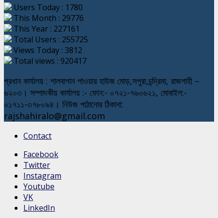
Users Today : 1780
This Month : 29776
This Year : 227161
Total Users : 255725
Views Today : 3812
Total views : 920417
প্রধান কার্যালয় : শালবাগান পাওয়ার হাউজ মোড়,সপুরা,চন্দ্রিমা, রাজশাহী –
৬২০৩। সম্পাদকীয় কার্যালয় :- ফোন:- ০৭২১-৭৬০৬২১, মোবাইল:-
০১৭১১-৩৭৮০৯৪। নিউজ পাঠানোর ঠিকানা:
rajshahiralo@gmail.com
Contact
Facebook
Twitter
Instagram
Youtube
VK
LinkedIn