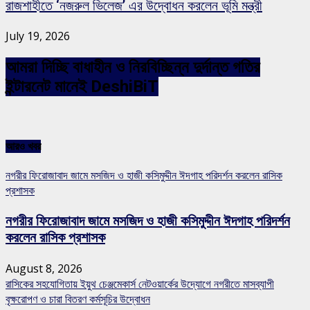
রাজশাহীতে ‘নজরুল ভিলেজ’ এর উদ্বোধন করলেন ভূমি মন্ত্রী
July 19, 2026
আমরা দিচ্ছি বাধাহীন ও নিরবিচ্ছিন্ন দুর্দান্ত গতির
ইন্টারনেট মানেই DeshiBiT
আরও খবর
নগরীর ফিরোজাবাদ জামে মসজিদ ও হাজী কসিমুদ্দীন ঈদগাহ পরিদর্শন করলেন রাসিক
প্রশাসক
নগরীর ফিরোজাবাদ জামে মসজিদ ও হাজী কসিমুদ্দীন ঈদগাহ পরিদর্শন
করলেন রাসিক প্রশাসক
August 8, 2026
রাসিকের সহযোগিতায় ইয়ুথ চেঞ্জমেকার্স নেটওয়ার্কের উদ্যোগে নগরীতে মাসব্যাপী
বৃক্ষরোপণ ও চারা বিতরণ কর্মসূচির উদ্বোধন