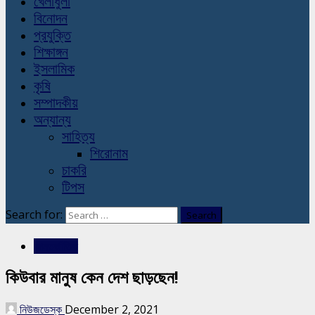
খেলাধুলা
বিনোদন
প্রযুক্তি
শিক্ষাঙ্গন
ইসলামিক
কৃষি
সম্পাদকীয়
অন্যান্য
সাহিত্য
শিরোনাম
চাকরি
টিপস
Search for:
আন্তর্জাতিক
কিউবার মানুষ কেন দেশ ছাড়ছেন!
নিউজডেস্ক
December 2, 2021