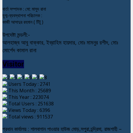
বার্তা সম্পাদক : মো: মাসুদ রানা
যুগ্ম-ব্যবস্থাপনা পরিচালক :
কাজী আসাদুর রহমান ( টিটু )
উপদেষ্টা মন্ডলী:-
আলহাজ্ব আবু বাক্কার, ইব্রাহিম হায়দার, মোঃ মামনুর রশীদ, মোঃ
মোর্শেদ কামাল রানা
Visitor
Users Today : 2741
This Month : 25689
This Year : 223074
Total Users : 251638
Views Today : 6396
Total views : 911537
প্রধান কার্যালয় : শালবাগান পাওয়ার হাউজ মোড়,সপুরা,চন্দ্রিমা, রাজশাহী –