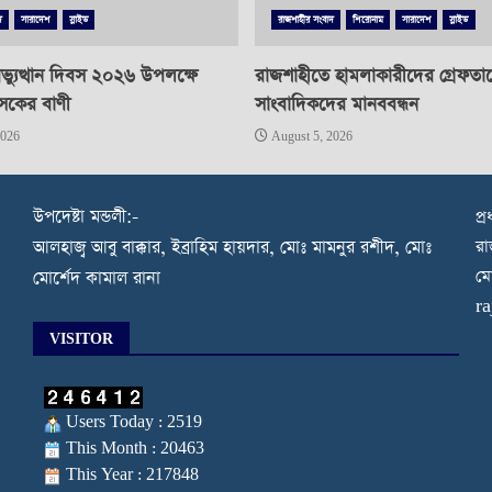
দ
সারাদেশ
স্লাইড
রাজশাহীর সংবাদ
শিরোনাম
সারাদেশ
স্লাইড
্যুত্থান দিবস ২০২৬ উপলক্ষে
রাজশাহীতে হামলাকারীদের গ্রেফতা
াসকের বাণী
সাংবাদিকদের মানববন্ধন
2026
August 5, 2026
উপদেষ্টা মন্ডলী:-
প্
রা
আলহাজ্ব আবু বাক্কার, ইব্রাহিম হায়দার, মোঃ মামনুর রশীদ, মোঃ
মো
মোর্শেদ কামাল রানা
r
VISITOR
Users Today : 2519
This Month : 20463
This Year : 217848