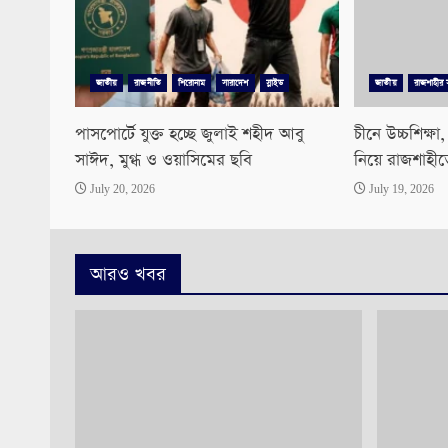
জাতীয়
রাজনীতি
শিরোনাম
সারাদেশ
স্লাইড
জাতীয়
রাজশাহীর 
পাসপোর্টে যুক্ত হচ্ছে জুলাই শহীদ আবু
চীনে উচ্চশিক্ষা
সাঈদ, মুগ্ধ ও ওয়াসিমের ছবি
নিয়ে রাজশাহীত
July 20, 2026
July 19, 2026
আরও খবর