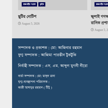
রাজশাহীর সংবাদ
স্লাইড
রাজশাহীর সংবা
ছুটির নোটিশ
জুলাই গণঅভ
রাসিক প্রশ
August 5, 2026
August 5, 
স
ম্পাদক ও প্রকাশক : মো: আজিবার রহমান
যুগ্ম সম্পাদক : আজিমা পারভীন টুকটুকি
নি
র্বাহী সম্পাদক : এস. এম. আব্দুল মুগনী নীরো
বার্তা সম্পাদক : মো: মাসুদ রানা
যুগ্ম-ব্যবস্থাপনা পরিচালক :
কাজী আসাদুর রহমান ( টিটু )