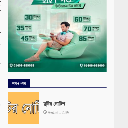
ই
স
র
,
র
র
া
আরও খবর
ছুটির নোটিশ
৯
া
August 5, 2026