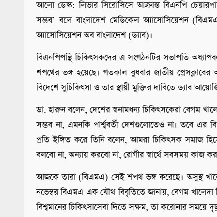
আলো ডেস্ক: লিভার সিরোসিসে আক্রান্ত বিএনপি চেয়ারপার
সম্ভব’ বলে বাংলাদেশ মেডিকেল অ্যাসোসিয়েশন (বিএমএ
অ্যাসোসিয়েশন অব বাংলাদেশ (ড্যাব)।
বিএনপিপন্থি চিকিৎসকদের এ সংগঠনটির সভাপতি অধ্যাপ
শপথের ভঙ্গ হয়েছে। গতকাল বুধবার জাতীয় প্রেসক্লাবের
বিদেশে সুচিকিৎসা ও তার স্থায়ী মুক্তির দাবিতে ড্যাব আয়
ডা. হারুন বলেন, দেশের স্বনামধন্য চিকিৎসকেরা বেগম খ
সম্ভব না, এমনকি পার্শ্ববর্তী দেশগুলোতেও না। তবে এর 
প্রতি ইঙ্গিত করে তিনি বলেন, আমরা চিকিৎসক সমাজ হিসে
বলবো না, অন্যায় করবো না, রোগীর স্বার্থে সবসময় কাজ ক
আজকে তারা (বিএমএ) সেই শপথ ভঙ্গ করেছে। অসুস্থ খাল
নভেম্বর বিএমএ এক যৌথ বিবৃতিতে জানায়, বেগম খালেদা জ
বিশ্বমানের চিকিৎসাসেবা দিতে সক্ষম, তা করোনার সময়ে দৃ