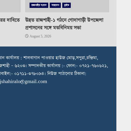
রাজশাহীর সংবাদ
সারাদেশ
স্লাইড
রের দাবিতে
উন্নত রাজশাহী-১ গঠনে গোদাগাড়ী উপজেলা
প্রশাসনের সঙ্গে মতবিনিময় সভা
August 5, 2026
রধান কার্যালয় : শালবাগান পাওয়ার হাউজ মোড়,সপুরা,চন্দ্রিমা,
জশাহী – ৬২০৩। সম্পাদকীয় কার্যালয় :- ফোন:- ০৭২১-৭৬০৬২১,
বাইল:- ০১৭১১-৩৭৮০৯৪। নিউজ পাঠানোর ঠিকানা:
ajshahiralo@gmail.com