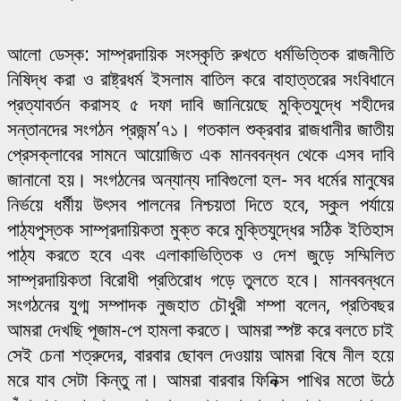
আলো ডেস্ক: সাম্প্রদায়িক সংস্কৃতি রুখতে ধর্মভিত্তিক রাজনীতি
নিষিদ্ধ করা ও রাষ্ট্রধর্ম ইসলাম বাতিল করে বাহাত্তরের সংবিধানে
প্রত্যাবর্তন করাসহ ৫ দফা দাবি জানিয়েছে মুক্তিযুদ্ধে শহীদের
সন্তানদের সংগঠন প্রজন্ম’৭১। গতকাল শুক্রবার রাজধানীর জাতীয়
প্রেসক্লাবের সামনে আয়োজিত এক মানববন্ধন থেকে এসব দাবি
জানানো হয়। সংগঠনের অন্যান্য দাবিগুলো হল- সব ধর্মের মানুষের
নির্ভয়ে ধর্মীয় উৎসব পালনের নিশ্চয়তা দিতে হবে, স্কুল পর্যায়ে
পাঠ্যপুস্তক সাম্প্রদায়িকতা মুক্ত করে মুক্তিযুদ্ধের সঠিক ইতিহাস
পাঠ্য করতে হবে এবং এলাকাভিত্তিক ও দেশ জুড়ে সম্মিলিত
সাম্প্রদায়িকতা বিরোধী প্রতিরোধ গড়ে তুলতে হবে। মানববন্ধনে
সংগঠনের যুগ্ম সম্পাদক নুজহাত চৌধুরী শম্পা বলেন, প্রতিবছর
আমরা দেখছি পূজাম-পে হামলা করতে। আমরা স্পষ্ট করে বলতে চাই
সেই চেনা শত্রুদের, বারবার ছোবল দেওয়ায় আমরা বিষে নীল হয়ে
মরে যাব সেটা কিন্তু না। আমরা বারবার ফিনিক্স পাখির মতো উঠে