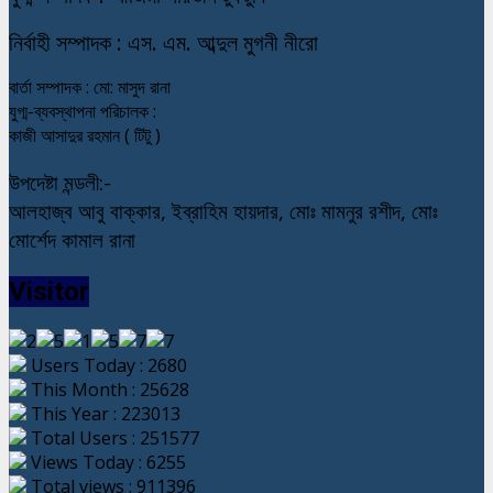
নি
র্বাহী সম্পাদক : এস. এম. আব্দুল মুগনী নীরো
বার্তা সম্পাদক : মো: মাসুদ রানা
যুগ্ম-ব্যবস্থাপনা পরিচালক :
কাজী আসাদুর রহমান ( টিটু )
উপদেষ্টা মন্ডলী:-
আলহাজ্ব আবু বাক্কার, ইব্রাহিম হায়দার, মোঃ মামনুর রশীদ, মোঃ
মোর্শেদ কামাল রানা
Visitor
Users Today : 2680
This Month : 25628
This Year : 223013
Total Users : 251577
Views Today : 6255
Total views : 911396