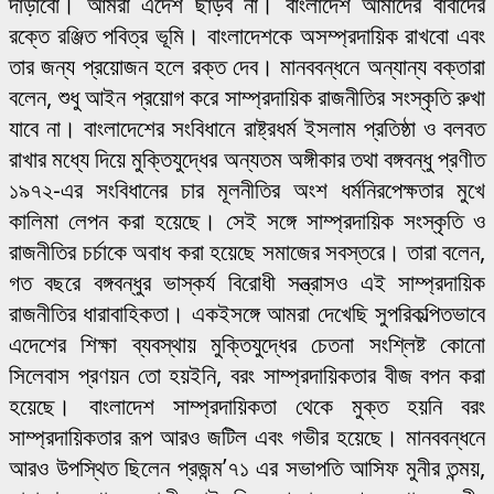
দাঁড়াবো। আমরা এদেশ ছাড়ব না। বাংলাদেশ আমাদের বাবাদের
রক্তে রঞ্জিত পবিত্র ভূমি। বাংলাদেশকে অসম্প্রদায়িক রাখবো এবং
তার জন্য প্রয়োজন হলে রক্ত দেব। মানববন্ধনে অন্যান্য বক্তারা
বলেন, শুধু আইন প্রয়োগ করে সাম্প্রদায়িক রাজনীতির সংস্কৃতি রুখা
যাবে না। বাংলাদেশের সংবিধানে রাষ্ট্রধর্ম ইসলাম প্রতিষ্ঠা ও বলবত
রাখার মধ্যে দিয়ে মুক্তিযুদ্ধের অন্যতম অঙ্গীকার তথা বঙ্গবন্ধু প্রণীত
১৯৭২-এর সংবিধানের চার মূলনীতির অংশ ধর্মনিরপেক্ষতার মুখে
কালিমা লেপন করা হয়েছে। সেই সঙ্গে সাম্প্রদায়িক সংস্কৃতি ও
রাজনীতির চর্চাকে অবাধ করা হয়েছে সমাজের সবস্তরে। তারা বলেন,
গত বছরে বঙ্গবন্ধুর ভাস্কর্য বিরোধী সন্ত্রাসও এই সাম্প্রদায়িক
রাজনীতির ধারাবাহিকতা। একইসঙ্গে আমরা দেখেছি সুপরিকল্পিতভাবে
এদেশের শিক্ষা ব্যবস্থায় মুক্তিযুদ্ধের চেতনা সংশ্লিষ্ট কোনো
সিলেবাস প্রণয়ন তো হয়ইনি, বরং সাম্প্রদায়িকতার বীজ বপন করা
হয়েছে। বাংলাদেশ সাম্প্রদায়িকতা থেকে মুক্ত হয়নি বরং
সাম্প্রদায়িকতার রূপ আরও জটিল এবং গভীর হয়েছে। মানববন্ধনে
আরও উপস্থিত ছিলেন প্রজন্ম’৭১ এর সভাপতি আসিফ মুনীর তন্ময়,