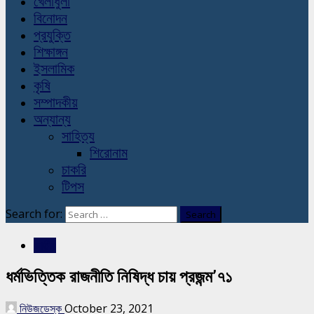
খেলাধুলা
বিনোদন
প্রযুক্তি
শিক্ষাঙ্গন
ইসলামিক
কৃষি
সম্পাদকীয়
অন্যান্য
সাহিত্য
শিরোনাম
চাকরি
টিপস
Search for:
জাতীয়
ধর্মভিত্তিক রাজনীতি নিষিদ্ধ চায় প্রজন্ম’৭১
নিউজডেস্ক
October 23, 2021