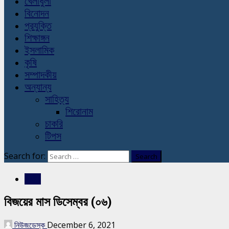
খেলাধুলা
বিনোদন
প্রযুক্তি
শিক্ষাঙ্গন
ইসলামিক
কৃষি
সম্পাদকীয়
অন্যান্য
সাহিত্য
শিরোনাম
চাকরি
টিপস
Search for:
জাতীয়
বিজয়ের মাস ডিসেম্বর (০৬)
নিউজডেস্ক
December 6, 2021