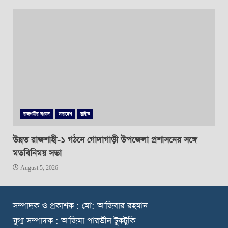
রাজশাহীর সংবাদ
সারাদেশ
স্লাইড
উন্নত রাজশাহী-১ গঠনে গোদাগাড়ী উপজেলা প্রশাসনের সঙ্গে
মতবিনিময় সভা
August 5, 2026
স
ম্পাদক ও প্রকাশক : মো: আজিবার রহমান
যুগ্ম সম্পাদক : আজিমা পারভীন টুকটুকি