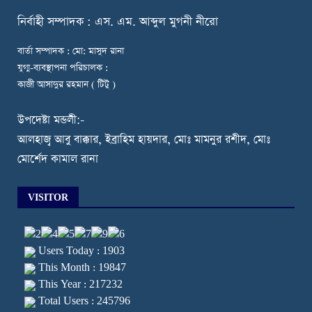
নি
র্বাহী সম্পাদক : এস. এম. আব্দুল মুগনী নীরো
বার্তা সম্পাদক : মো: মাসুদ রানা
যুগ্ম-ব্যবস্থাপনা পরিচালক :
কাজী আসাদুর রহমান ( টিটু )
উপদেষ্টা মন্ডলী:-
আলহাজ্ব আবু বাক্কার, ইব্রাহিম হায়দার, মোঃ মামনুর রশীদ, মোঃ
মোর্শেদ কামাল রানা
VISITOR
Users Today : 1903
This Month : 19847
This Year : 217232
Total Users : 245796