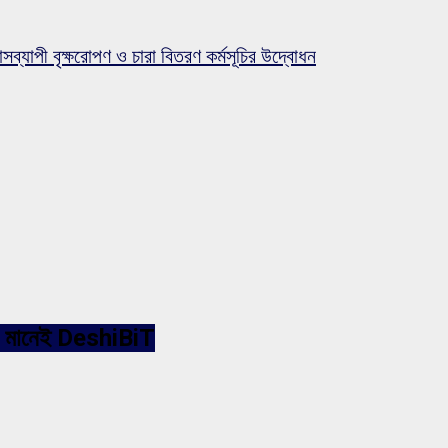
সব্যাপী বৃক্ষরোপণ ও চারা বিতরণ কর্মসূচির উদ্বোধন
ারনেট মানেই DeshiBiT