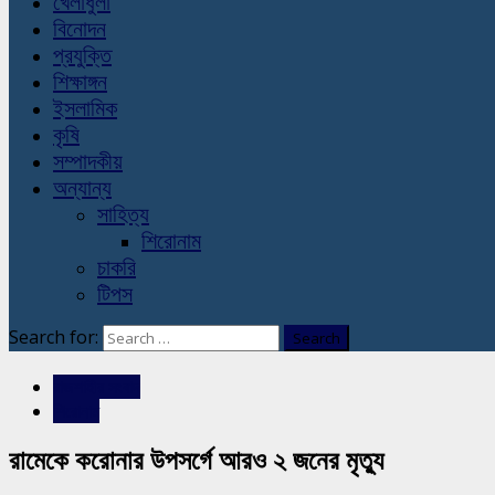
খেলাধুলা
বিনোদন
প্রযুক্তি
শিক্ষাঙ্গন
ইসলামিক
কৃষি
সম্পাদকীয়
অন্যান্য
সাহিত্য
শিরোনাম
চাকরি
টিপস
Search for:
রাজশাহীর সংবাদ
শিরোনাম
রামেকে করোনার উপসর্গে আরও ২ জনের মৃত্যু