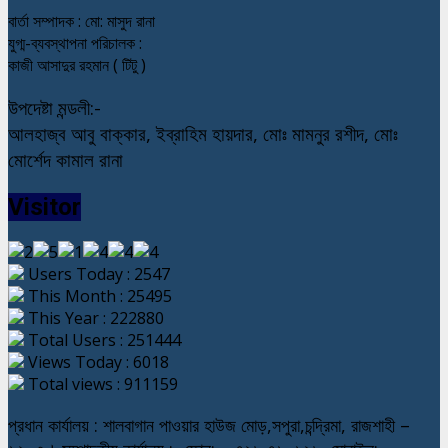
বার্তা সম্পাদক : মো: মাসুদ রানা
যুগ্ম-ব্যবস্থাপনা পরিচালক :
কাজী আসাদুর রহমান ( টিটু )
উপদেষ্টা মন্ডলী:-
আলহাজ্ব আবু বাক্কার, ইব্রাহিম হায়দার, মোঃ মামনুর রশীদ, মোঃ
মোর্শেদ কামাল রানা
Visitor
Users Today : 2547
This Month : 25495
This Year : 222880
Total Users : 251444
Views Today : 6018
Total views : 911159
প্রধান কার্যালয় : শালবাগান পাওয়ার হাউজ মোড়,সপুরা,চন্দ্রিমা, রাজশাহী –