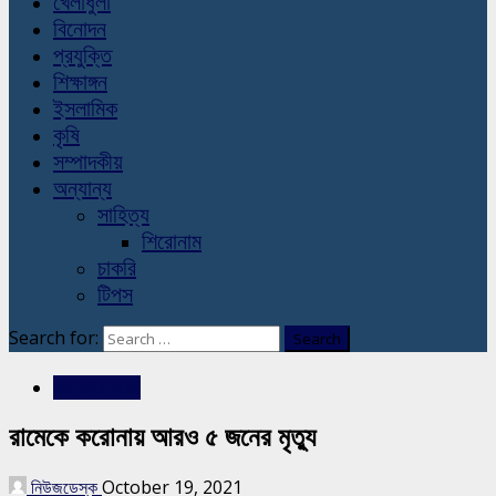
খেলাধুলা
বিনোদন
প্রযুক্তি
শিক্ষাঙ্গন
ইসলামিক
কৃষি
সম্পাদকীয়
অন্যান্য
সাহিত্য
শিরোনাম
চাকরি
টিপস
Search for:
রাজশাহীর সংবাদ
রামেকে করোনায় আরও ৫ জনের মৃত্যু
নিউজডেস্ক
October 19, 2021