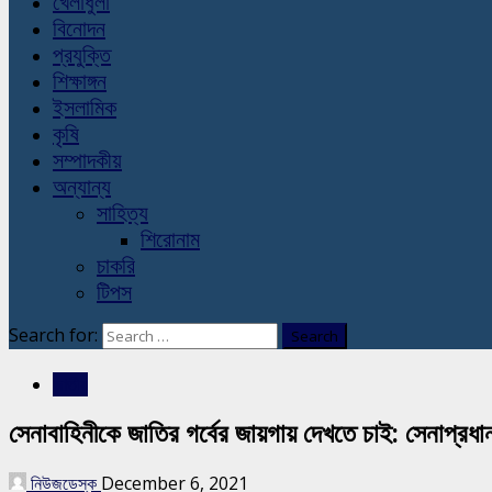
খেলাধুলা
বিনোদন
প্রযুক্তি
শিক্ষাঙ্গন
ইসলামিক
কৃষি
সম্পাদকীয়
অন্যান্য
সাহিত্য
শিরোনাম
চাকরি
টিপস
Search for:
জাতীয়
সেনাবাহিনীকে জাতির গর্বের জায়গায় দেখতে চাই: সেনাপ্রধা
নিউজডেস্ক
December 6, 2021