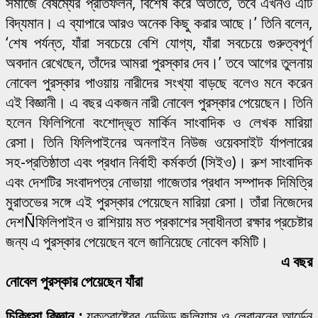
সমাজে বৈষম্যের প্রতিফলন, বিশেষ করে অতীতে, তবে এখনও এটি
বিদ্যমান। এ ব্যাপারে আরও অনেক কিছু করার আছে।’ তিনি বলেন,
‘শেষ পর্যন্ত, যাঁরা সবচেয়ে বেশি যোগ্য, যাঁরা সবচেয়ে গুরুত্বপূর্ণ
অবদান রেখেছেন, তাঁদের আমরা পুরস্কার দেব।’ তবে আগের তুলনায়
নোবেল পুরস্কার পাওয়ায় নারীদের সংখ্যা বাড়ছে বলেও মনে করেন
এই বিজ্ঞানী। এ বছর একজন নারী নোবেল পুরস্কার পেয়েছেন। তিনি
হলেন ফিলিপিনো বংশোদ্ভূত মার্কিন সাংবাদিক ও লেখক মারিয়া
রেসা। তিনি ফিলিপাইনের অনলাইন নিউজ ওয়েবসাইট র্যাপলারের
সহ-প্রতিষ্ঠাতা এবং প্রধান নির্বাহী কর্মকর্তা (সিইও)। রুশ সাংবাদিক
এবং দেশটির সংবাদপত্র নোভায়া গাজেতার প্রধান সম্পাদক দিমিত্রি
মুরাতভের সঙ্গে এই পুরস্কার পেয়েছেন মারিয়া রেসা। তাঁরা নিজেদের
দেশÑফিলিপাইন ও রাশিয়ায় মত প্রকাশের স্বাধীনতা রক্ষার প্রচেষ্টার
জন্য এ পুরস্কার পেয়েছেন বলে জানিয়েছে নোবেল কমিটি।
এ বছর
নোবেল পুরস্কার পেয়েছেন যাঁরা
চিকিৎসা বিজ্ঞান :
যুক্তরাষ্ট্রের ডেভিড জুলিয়াস ও লেবাননের আর্ডেন