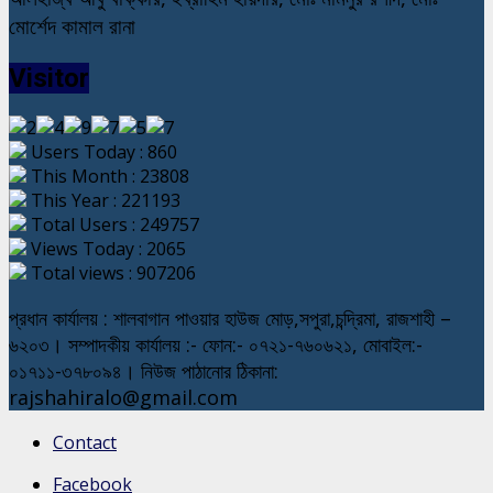
মোর্শেদ কামাল রানা
Visitor
Users Today : 860
This Month : 23808
This Year : 221193
Total Users : 249757
Views Today : 2065
Total views : 907206
প্রধান কার্যালয় : শালবাগান পাওয়ার হাউজ মোড়,সপুরা,চন্দ্রিমা, রাজশাহী –
৬২০৩। সম্পাদকীয় কার্যালয় :- ফোন:- ০৭২১-৭৬০৬২১, মোবাইল:-
০১৭১১-৩৭৮০৯৪। নিউজ পাঠানোর ঠিকানা:
rajshahiralo@gmail.com
Contact
Facebook