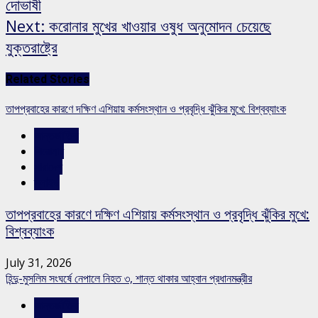
দোভাষী
Next:
করোনার মুখের খাওয়ার ওষুধ অনুমোদন চেয়েছে
যুক্তরাষ্ট্রে
Related Stories
তাপপ্রবাহের কারণে দক্ষিণ এশিয়ায় কর্মসংস্থান ও প্রবৃদ্ধি ঝুঁকির মুখে: বিশ্বব্যাংক
আন্তর্জাতিক
শিরোনাম
সারাদেশ
স্লাইড
তাপপ্রবাহের কারণে দক্ষিণ এশিয়ায় কর্মসংস্থান ও প্রবৃদ্ধি ঝুঁকির মুখে:
বিশ্বব্যাংক
July 31, 2026
হিন্দু-মুসলিম সংঘর্ষে নেপালে নিহত ৩, শান্ত থাকার আহ্বান প্রধানমন্ত্রীর
আন্তর্জাতিক