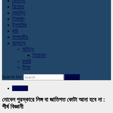
খেলাধুলা
বিনোদন
প্রযুক্তি
শিক্ষাঙ্গন
ইসলামিক
কৃষি
সম্পাদকীয়
অন্যান্য
সাহিত্য
শিরোনাম
চাকরি
টিপস
Search for:
আন্তর্জাতিক
নোবেল পুরস্কারে লিঙ্গ বা জাতিগত কোটা আনা হবে না :
শীর্ষ বিজ্ঞানী