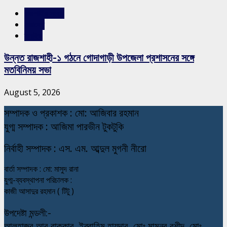
রাজশাহীর সংবাদ
সারাদেশ
স্লাইড
উন্নত রাজশাহী-১ গঠনে গোদাগাড়ী উপজেলা প্রশাসনের সঙ্গে
মতবিনিময় সভা
August 5, 2026
স
ম্পাদক ও প্রকাশক : মো: আজিবার রহমান
যুগ্ম সম্পাদক : আজিমা পারভীন টুকটুকি
নি
র্বাহী সম্পাদক : এস. এম. আব্দুল মুগনী নীরো
বার্তা সম্পাদক : মো: মাসুদ রানা
যুগ্ম-ব্যবস্থাপনা পরিচালক :
কাজী আসাদুর রহমান ( টিটু )
উপদেষ্টা মন্ডলী:-
আলহাজ্ব আবু বাক্কার, ইব্রাহিম হায়দার, মোঃ মামনুর রশীদ, মোঃ